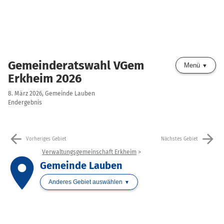
Gemeinderatswahl VGem
Menü
Erkheim 2026
8. März 2026, Gemeinde Lauben
Endergebnis
arrow_back
arrow_forward
Vorheriges Gebiet
Nächstes Gebiet
Verwaltungsgemeinschaft Erkheim
place
Gemeinde Lauben
Anderes Gebiet auswählen