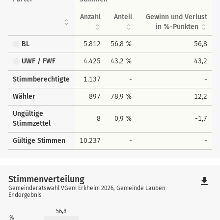
Anzahl
Anteil
Gewinn und Verlust
in %-Punkten
BL
5.812
56,8 %
56,8
UWF / FWF
4.425
43,2 %
43,2
Stimmberechtigte
1.137
-
-
Wähler
897
78,9 %
12,2
Ungültige
8
0,9 %
-1,7
Stimmzettel
Gültige Stimmen
10.237
-
-
Stimmenverteilung
file_download
Gemeinderatswahl VGem Erkheim 2026, Gemeinde Lauben
Endergebnis
56,8
%