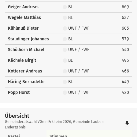
Geiger Andreas
BL
669
Wegele Matthias
BL
637
Kühlmuß Dieter
UWF / FWF
605
Staudinger Johannes
BL
579
Schölhorn Michael
UWF / FWF
540
Kächele Birgit
BL
495
Kotterer Andreas
UWF / FWF
466
Häring Bernadette
BL
449
Popp Horst
UWF / FWF
420
Übersicht
Übersicht
Gemeinderatswahl VGem Erkheim 2026, Gemeinde Lauben
file_download
Endergebnis
Partei
Stimmen